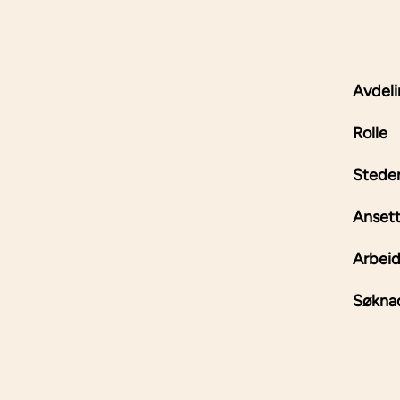
Avdel
Rolle
Stede
Ansett
Arbeid
Søknad