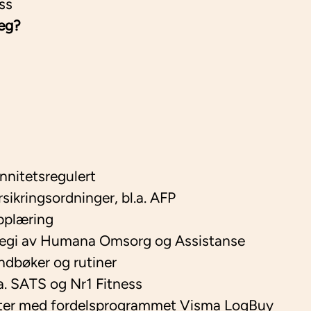
ss
eg?
ennitetsregulert
sikringsordninger, bl.a. AFP
pplæring
 regi av Humana Omsorg og Assistanse
ndbøker og rutiner
a. SATS og Nr1 Fitness
atter med fordelsprogrammet Visma LogBuy