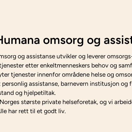
umana omsorg og assis
org og assistanse utvikler og leverer omsorgs
tjenester etter enkeltmenneskers behov og sam
 yter tjenester innenfor områdene helse og omso
t personlig assistanse, barnevern institusjon og 
stand og hjelpetiltak.
 Norges største private helseforetak, og vi arbeid
le har rett til et godt liv.