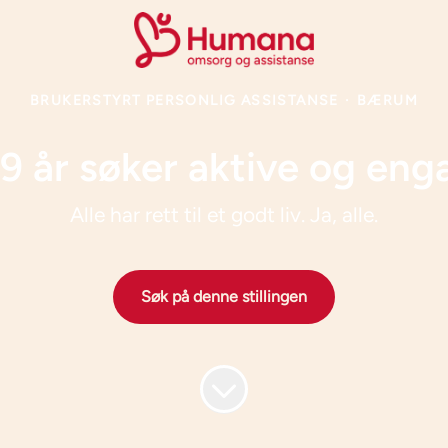
BRUKERSTYRT PERSONLIG ASSISTANSE
·
BÆRUM
å 9 år søker aktive og eng
Alle har rett til et godt liv. Ja, alle.
Søk på denne stillingen