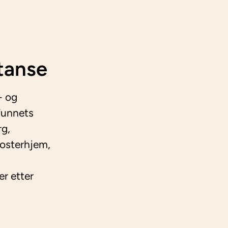
tanse
- og
funnets
rg,
fosterhjem,
er etter