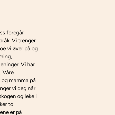
ss foregår
råk. Vi trenger
noe vi øver på og
aming,
eninger. Vi har
d. Våre
ror og mamma på
enger vi deg når
 skogen og leke i
ker to
gene er på