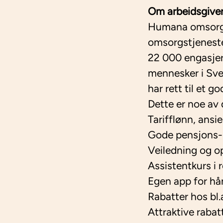
Om arbeidsgiver
Humana omsorg o
omsorgstjeneste
22 000 engasjer
mennesker i Sver
har rett til et g
Dette er noe av 
Tarifflønn, ansi
Gode pensjons- 
Veiledning og o
Assistentkurs i
Egen app for hå
Rabatter hos b
Attraktive rab