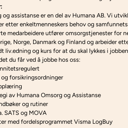
:
g assistanse er en del av Humana AB. Vi utvikl
r etter enkeltmenneskers behov og samfunnets
te medarbeidere utfører omsorgstjenester for 
ige, Norge, Danmark og Finland og arbeider etter
odt liv.edning og kurs for at du skal lykkes i jobben
det du får ved å jobbe hos oss:
ennitetsregulert
og forsikringsordninger
pplæring
 regi av Humana Omsorg og Assistanse
ndbøker og rutiner
l.a. SATS og MOVA
atter med fordelsprogrammet Visma LogBuy