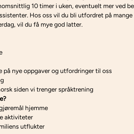
msnittlig 10 timer i uken, eventuelt mer ved be
ssistenter. Hos oss vil du bli utfordret på mange 
erdag, vil du få mye god latter.
e
nne på nye oppgaver og utfordringer til oss
ig
 norsk siden vi trenger språktrening
re?
e gjøremål hjemme
e aktiviteter
iliens utflukter