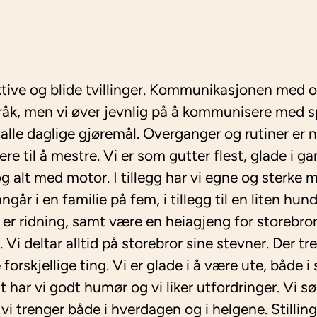
ktive og blide tvillinger. Kommunikasjonen med o
råk, men vi øver jevnlig på å kommunisere med sp
i alle daglige gjøremål. Overganger og rutiner er 
kere til å mestre. Vi er som gutter flest, glade i g
 alt med motor. I tillegg har vi egne og sterke m
går i en familie på fem, i tillegg til en liten hun
er er ridning, samt være en heiagjeng for storeb
. Vi deltar alltid på storebror sine stevner. Der tr
 forskjellige ting. Vi er glade i å være ute, både i
 har vi godt humør og vi liker utfordringer. Vi sø
vi trenger både i hverdagen og i helgene. Stillin