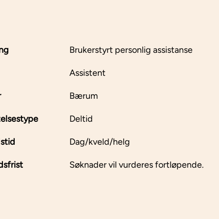
ing
Brukerstyrt personlig assistanse
Assistent
r
Bærum
elsestype
Deltid
stid
Dag/kveld/helg
sfrist
Søknader vil vurderes fortløpende.