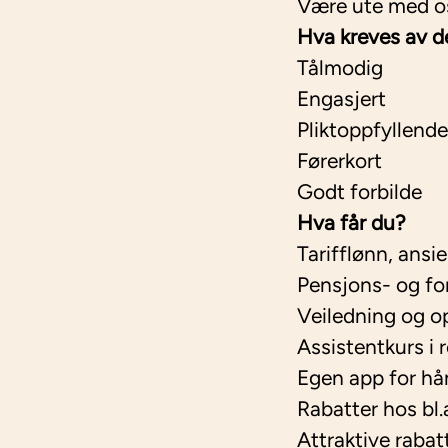
Være ute med o
Hva kreves av d
Tålmodig
Engasjert
Pliktoppfyllende
Førerkort
Godt forbilde
Hva får du?
Tarifflønn, ansi
Pensjons- og for
Veiledning og o
Assistentkurs i
Egen app for hå
Rabatter hos bl.
Attraktive rab