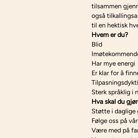
tilsammen gjenno
også tilkallingsa
til en hektisk hv
Hvem er du?
Blid
Imøtekommend
Har mye energi
Er klar for å fi
Tilpasningsdykt
Sterk språklig i
Hva skal du gjø
Støtte i daglig
Følge oss på vår
Være med på fam