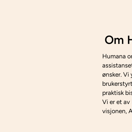
Om H
Humana oms
assistanse
ønsker. Vi
brukerstyr
praktisk bi
Vi er et av
visjonen, Al