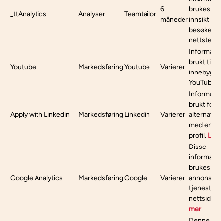
6
brukes til
_ttAnalytics
Analyser
Teamtailor
måneder
innsikt o
besøkende
nettstedet
Informasj
brukt til å 
Youtube
Markedsføring
Youtube
Varierer
innebygde 
YouTube.
Informasj
brukt for å
Apply with Linkedin
Markedsføring
Linkedin
Varierer
alternativ
med en Li
profil.
Les
Disse
informasj
brukes for
Google Analytics
Markedsføring
Google
Varierer
annonser 
tjenester 
nettsidean
mer
Denne