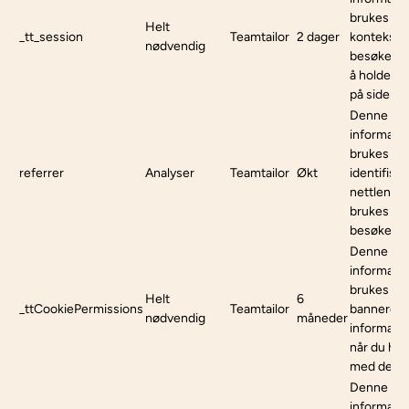
brukes til 
Helt
_tt_session
Teamtailor
2 dager
konteksten
nødvendig
besøkende 
å holde de
på siden).
Denne
informasj
brukes til 
referrer
Analyser
Teamtailor
Økt
identifise
nettlenke
brukes for
besøkende 
Denne
informasj
brukes for
Helt
6
_ttCookiePermissions
Teamtailor
banneret f
nødvendig
måneder
informasj
når du ha
med det.
Denne
informasj