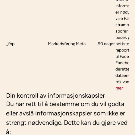
informasj
er nødvend
vise Face
strømmen
sporer en
besøk på u
_fbp
Markedsføring
Meta
90 dager
nettstede
rapportere
til Facebo
Facebook
deretter b
dataene ti
relevant r
mer
Din kontroll av informasjonskapsler
Du har rett til å bestemme om du vil godta
eller avslå informasjonskapsler som ikke er
strengt nødvendige. Dette kan du gjøre ved
å: