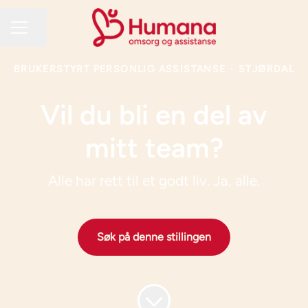
Del siden
KARRIEREMENY
BRUKERSTYRT PERSONLIG ASSISTANSE
·
STJØRDAL
Vil du bli en del av
mitt team?
Alle har rett til et godt liv. Ja, alle.
Søk på denne stillingen