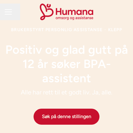
Del siden
KARRIEREMENY
BRUKERSTYRT PERSONLIG ASSISTANSE
·
KLEPP
Positiv og glad gutt på
12 år søker BPA-
assistent
Alle har rett til et godt liv. Ja, alle.
Søk på denne stillingen