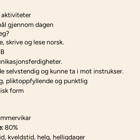
 aktiviteter
mål gjennom dagen
eg?
 skrive og lese norsk.
 B
ikasjonsferdigheter.
 selvstendig og kunne ta i mot instrukser.
g, pliktoppfyllende og punktlig
isk form
mmervikar
e:
80%
d, kveldstid, helg, helligdager