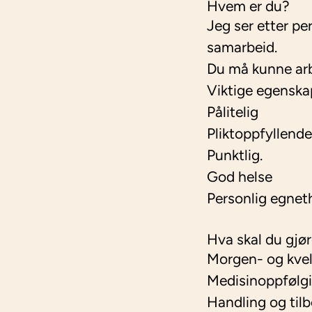
Hvem er du?
Jeg ser etter p
samarbeid.
Du må kunne arb
Viktige egenskap
Pålitelig
Pliktoppfyllende
Punktlig.
God helse
Personlig egnethe
Hva skal du gjø
Morgen- og kvel
Medisinoppfølg
Handling og til