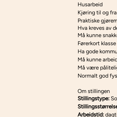
Husarbeid
Kjøring til og fra
Praktiske gjøre
Hva kreves av d
Må kunne snakke,
Førerkort klasse
Ha gode kommun
Må kunne arbeide
Må være påliteli
Normalt god fys
Om stillingen
Stillingstype:
So
Stillingsstørrels
Arbeidstid:
dagti