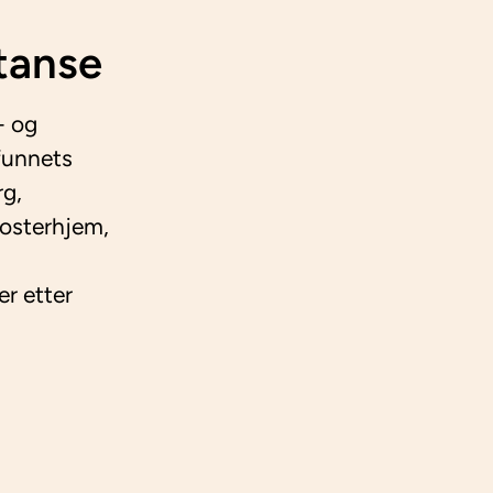
tanse
- og
funnets
rg,
fosterhjem,
er etter