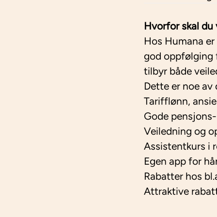
Hvorfor skal d
Hos Humana er du
god oppfølging f
tilbyr både veile
Dette er noe av 
Tarifflønn, ansi
Gode pensjons- 
Veiledning og o
Assistentkurs i
Egen app for hå
Rabatter hos b
Attraktive rab