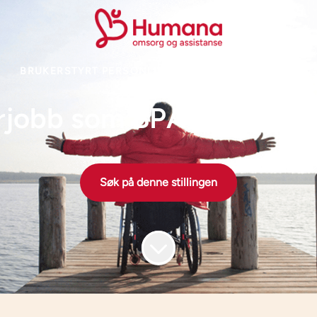
BRUKERSTYRT PERSONLIG ASSISTANSE
·
BERGEN
obb som BPA-assistent
Søk på denne stillingen