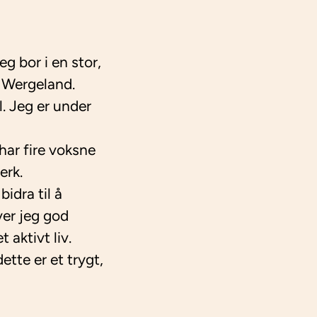
g bor i en stor,
å Wergeland.
ol. Jeg er under
har fire voksne
erk.
idra til å
ver jeg god
 aktivt liv.
ette er et trygt,