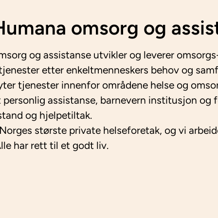
umana omsorg og assis
org og assistanse utvikler og leverer omsorgs
tjenester etter enkeltmenneskers behov og sam
 yter tjenester innenfor områdene helse og omso
t personlig assistanse, barnevern institusjon og 
stand og hjelpetiltak.
 Norges største private helseforetak, og vi arbeid
le har rett til et godt liv.