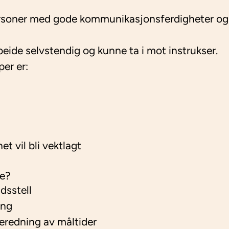
ersoner med gode kommunikasjonsferdigheter og 
eide selvstendig og kunne ta i mot instrukser.
er er:
t vil bli vektlagt
re?
dsstell
ing
beredning av måltider