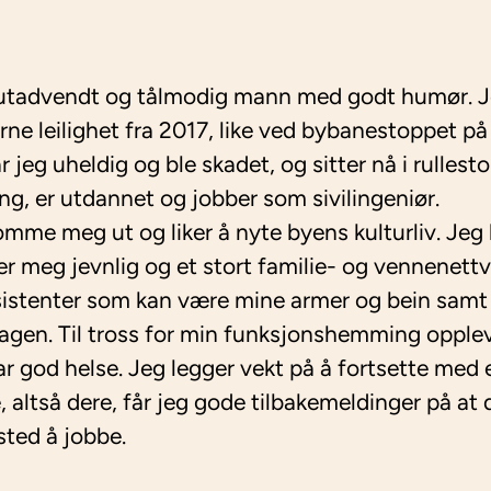
, utadvendt og tålmodig mann med godt humør. Je
rne leilighet fra 2017, like ved bybanestoppet p
ar jeg uheldig og ble skadet, og sitter nå i rullest
ring, er utdannet og jobber som sivilingeniør.
komme meg ut og liker å nyte byens kulturliv. Jeg 
 meg jevnlig og et stort familie- og vennenettv
sistenter som kan være mine armer og bein samt b
agen. Til tross for min funksjonshemming opple
ar god helse. Jeg legger vekt på å fortsette med et
 altså dere, får jeg gode tilbakemeldinger på at d
sted å jobbe.