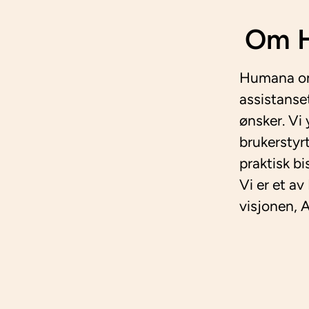
Om H
Humana oms
assistanse
ønsker. Vi
brukerstyr
praktisk bi
Vi er et av
visjonen, Al