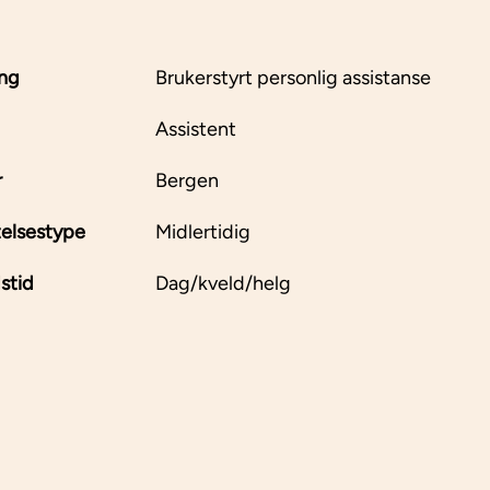
ing
Brukerstyrt personlig assistanse
Assistent
r
Bergen
elsestype
Midlertidig
stid
Dag/kveld/helg