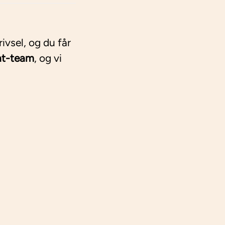
ivsel, og du får
nt-team
, og vi