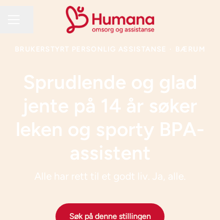
Del siden
KARRIEREMENY
BRUKERSTYRT PERSONLIG ASSISTANSE
·
BÆRUM
Sprudlende og glad
jente på 14 år søker
leken og sporty BPA-
assistent
Alle har rett til et godt liv. Ja, alle.
Søk på denne stillingen