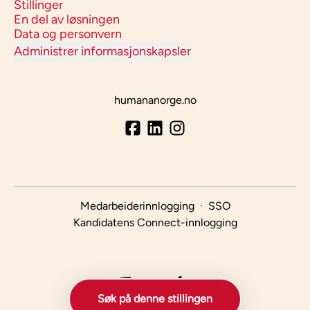
Stillinger
En del av løsningen
Data og personvern
Administrer informasjonskapsler
humananorge.no
Medarbeiderinnlogging
·
SSO
Kandidatens Connect-innlogging
Søk på denne stillingen
Rekrutteringssystem
av Teamtailor