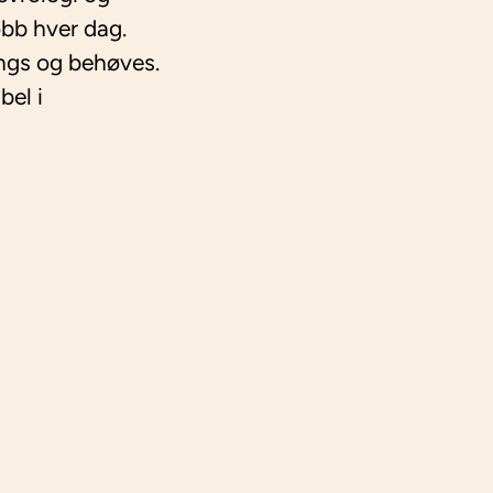
obb hver dag.
engs og behøves.
bel i