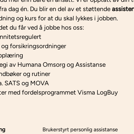
ra dag én. Du blir en del av et støttende
assiste
dning og kurs for at du skal lykkes i jobben.
det du får ved å jobbe hos oss:
ennitetsregulert
og forsikringsordninger
pplæring
 regi av Humana Omsorg og Assistanse
ndbøker og rutiner
l.a. SATS og MOVA
atter med fordelsprogrammet Visma LogBuy
ing
Brukerstyrt personlig assistanse