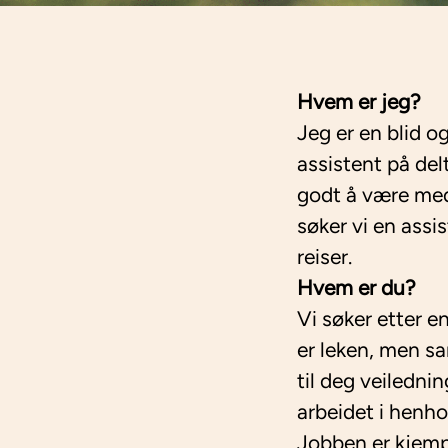
Hvem er jeg?
Jeg er en blid 
assistent på delt
godt å være med
søker vi en ass
reiser.
Hvem er du?
Vi søker etter e
er leken, men sa
til deg veiledni
arbeidet i henho
Jobben er kjemp