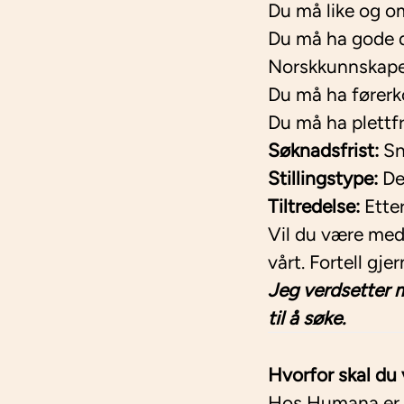
Du må like og om
Du må ha gode d
Norskkunnskape
Du må ha førerko
Du må ha plettfr
Søknadsfrist:
Sn
Stillingstype:
De
Tiltredelse:
Ette
Vil du være med
vårt. Fortell gj
Jeg verdsetter m
til å søke.
Hvorfor skal d
Hos Humana er du