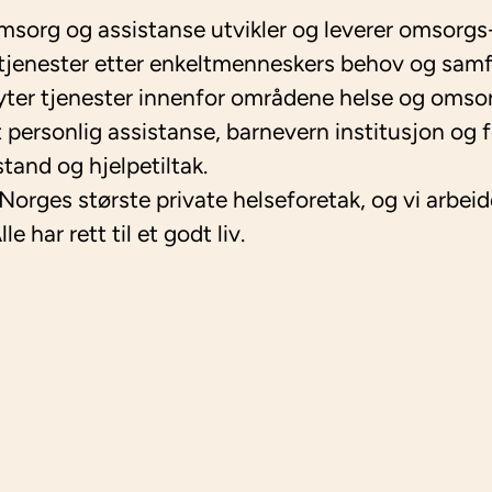
org og assistanse utvikler og leverer omsorgs
tjenester etter enkeltmenneskers behov og sam
 yter tjenester innenfor områdene helse og omso
t personlig assistanse, barnevern institusjon og 
stand og hjelpetiltak.
 Norges største private helseforetak, og vi arbeid
le har rett til et godt liv.