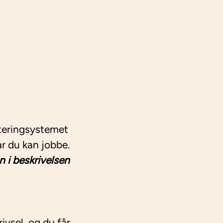
)
tteringsystemet
år du kan jobbe.
 i beskrivelsen
ivsel, og du får