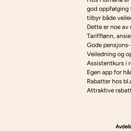
god oppfølging f
tilbyr både veile
Dette er noe av 
Tarifflønn, ansi
Gode pensjons- 
Veiledning og o
Assistentkurs i
Egen app for hå
Rabatter hos b
Attraktive rab
Avdel