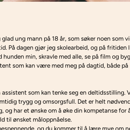
og glad ung mann på 18 år, som søker noen som v
id. På dagen gjør jeg skolearbeid, og på fritiden l
 hunden min, skravle med alle, se på film og by
istent som kan være med meg på dagtid, både på 
n assistent som kan tenke seg en deltidsstilling.
mtidig trygg og omsorgsfull. Det er helt nødvend
ng, og har et ønske om å øke din kompetanse for 
ld til ønsket måloppnåelse.
espennende, og du kommer til å lære mye om n