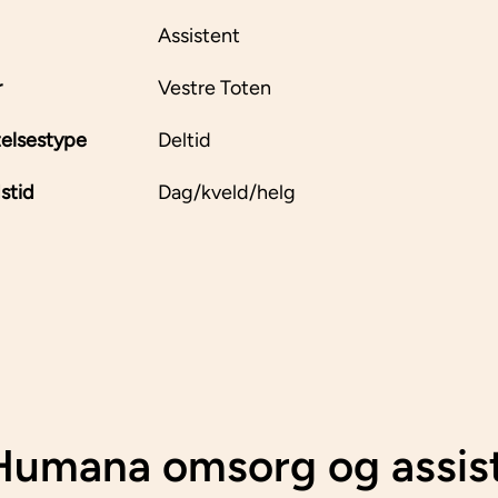
Assistent
r
Vestre Toten
elsestype
Deltid
stid
Dag/kveld/helg
umana omsorg og assis