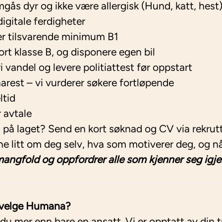
gås dyr og ikke være allergisk (Hund, katt, hest
igitale ferdigheter
r tilsvarende minimum B1
rt klasse B, og disponere egen bil
i vandel og levere politiattest før oppstart
arest – vi vurderer søkere fortløpende
ltid
r avtale
 på laget? Send en kort søknad og CV via rekru
erne litt om deg selv, hva som motiverer deg, og n
angfold og oppfordrer alle som kjenner seg igjen
u velge Humana?
 mer enn bare en ansatt. Vi er opptatt av din tr