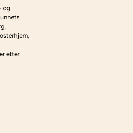
- og
funnets
rg,
fosterhjem,
er etter