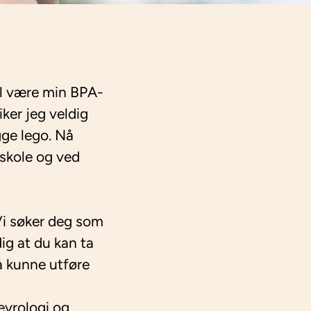
il være min BPA-
iker jeg veldig
gge lego. Nå
skole og ved
 Vi søker deg som
ig at du kan ta
å kunne utføre
evrologi og