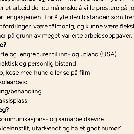
 er et arbeid der du må ønske å ville prestere på j
tort engasjement for å yte den bistanden som tr
tfordringer, være tålmodig, og kunne være fleksi
ner på grunn av meget varierte arbeidsoppgaver.
re?
rte og lengre turer til inn- og utland (USA)
aktisk og personlig bistand
o, kose med hund eller se på film
kolearbeid
ning/behandling
aksisplass
eg?
kommunikasjons- og samarbeidsevne.
iceinnstilt, utadvendt og ha et godt humør'