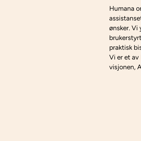
Humana oms
assistanse
ønsker. Vi
brukerstyr
praktisk bi
Vi er et av
visjonen, Al