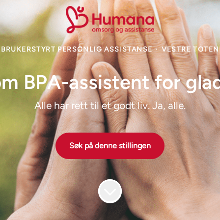
BRUKERSTYRT PERSONLIG ASSISTANSE
·
VESTRE TOTEN
som BPA-assistent for gla
Alle har rett til et godt liv. Ja, alle.
Søk på denne stillingen