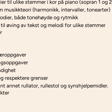
er til ulike stemmer i kor på piano (sopran 1 og 2,
musikkteori (harmonikk, intervaller, tonearter)
lodier, både tonehøyde og rytmikk
r til øving av tekst og melodi for ulike stemmer
r
tæroppgaver
dagsoppgaver
endighet
g respektere grenser
nt annet rullator, rullestol og synshjelpemidler.
kter