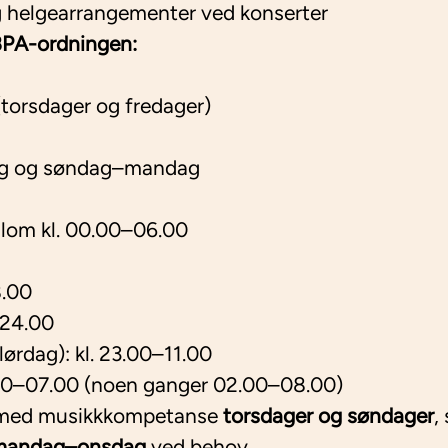
 helgearrangementer ved konserter
 BPA-ordningen:
(torsdager og fredager)
g og søndag–mandag
llom kl. 00.00–06.00
8.00
–24.00
lørdag): kl. 23.00–11.00
.00–07.00 (noen ganger 02.00–08.00)
g med musikkkompetanse
torsdager og søndager
,
mandag–onsdag
ved behov.