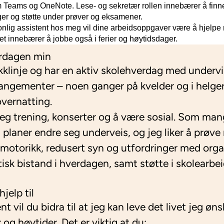
 Teams og OneNote. Lese- og sekretær rollen innebærer å finne 
ger og støtte under prøver og eksamener.
onlig assistent hos meg vil dine arbeidsoppgaver være å hjelp
det innebærer å jobbe også i ferier og høytidsdager.
rdagen min
klinje og har en aktiv skolehverdag med undervi
angementer – noen ganger på kvelder og i helger,
overnatting.
r jeg trening, konserter og å være sosial. Som ma
aner endre seg underveis, og jeg liker å prøve 
motorikk, redusert syn og utfordringer med orga
tisk bistand i hverdagen, samt støtte i skolearbei
jelp til
 vil du bidra til at jeg kan leve det livet jeg øns
 og høytider. Det er viktig at du: