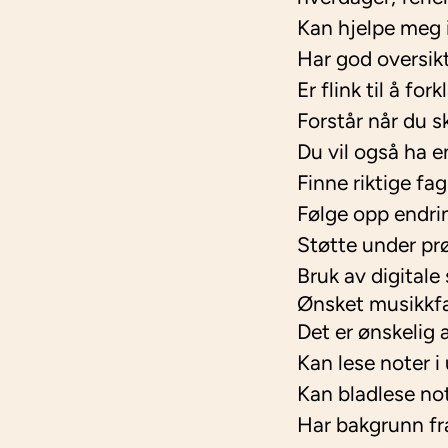
Kan hjelpe meg 
Har god oversikt
Er flink til å fo
Forstår når du s
Du vil også ha e
Finne riktige fa
Følge opp endri
Støtte under pr
Bruk av digital
Ønsket musikkf
Det er ønskelig 
Kan lese noter i 
Kan bladlese no
Har bakgrunn fra