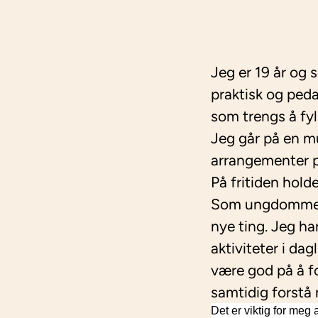
Jeg er 19 år og 
praktisk og peda
som trengs å fyll
Jeg går på en mu
arrangementer på
På fritiden hold
Som ungdommer fl
nye ting. Jeg ha
aktiviteter i dag
være god på å fo
samtidig forstå n
Det er viktig for meg