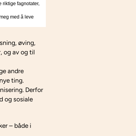
riktige fagnotater,
e meg med å leve
sning, øving,
 og av og til
nge andre
nye ting.
nisering. Derfor
d og sosiale
ker – både i