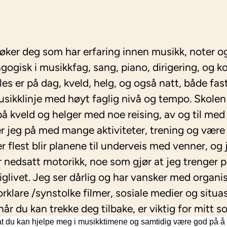
søker deg som har erfaring innen musikk, noter o
gogisk i musikkfag, sang, piano, dirigering, og ko
es er på dag, kveld, helg, og også natt, både faste
sikklinje med høyt faglig nivå og tempo. Skolen 
 kveld og helger med noe reising, av og til med
er jeg på med mange aktiviteter, trening og være
est blir planene til underveis med venner, og j
r nedsatt motorikk, noe som gjør at jeg trenger pra
liglivet. Jeg ser dårlig og har vansker med organi
rklare /synstolke filmer, sosiale medier og situa
år du kan trekke deg tilbake, er viktig for mitt sos
 at du kan hjelpe meg i musikktimene og samtidig være god på å h