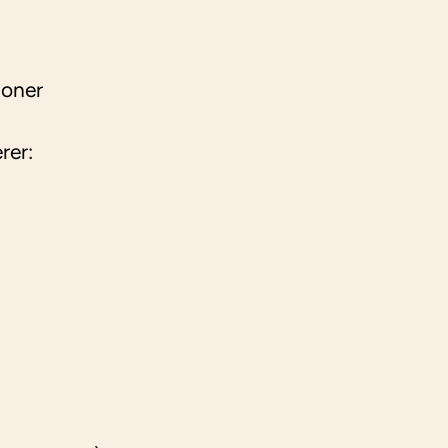
joner
rer: