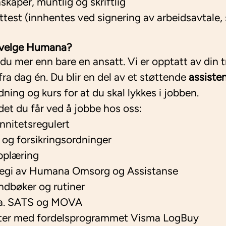
kaper, muntlig og skriftlig
ttest (innhentes ved signering av arbeidsavtale, 
u velge Humana?
 mer enn bare en ansatt. Vi er opptatt av din tr
ra dag én. Du blir en del av et støttende
assiste
dning og kurs for at du skal lykkes i jobben.
det du får ved å jobbe hos oss:
ennitetsregulert
og forsikringsordninger
pplæring
 regi av Humana Omsorg og Assistanse
ndbøker og rutiner
l.a. SATS og MOVA
atter med fordelsprogrammet Visma LogBuy