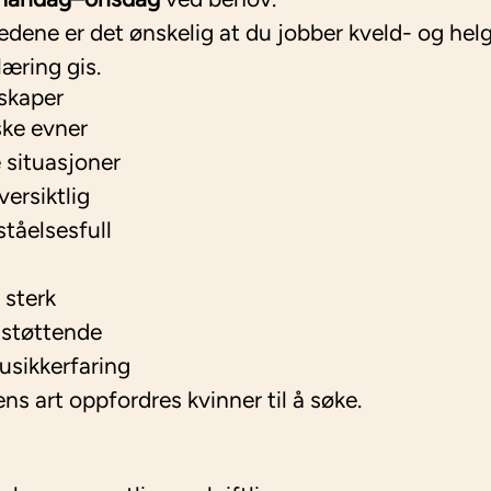
dene er det ønskelig at du jobber kveld- og helg
læring gis.
skaper
ke evner
e situasjoner
versiktlig
tåelsesfull
 sterk
 støttende
sikkerfaring
ens art oppfordres kvinner til å søke.