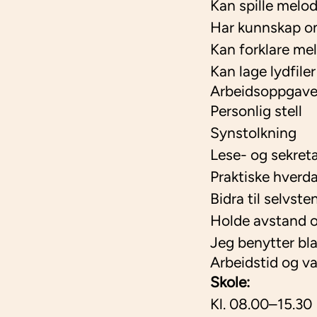
Kan spille melodi
Har kunnskap om 
Kan forklare me
Kan lage lydfile
Arbeidsoppgave
Personlig stell
Synstolkning
Lese- og sekre
Praktiske hver
Bidra til selvst
Holde avstand o
Jeg benytter bla
Arbeidstid og va
Skole:
Kl. 08.00–15.30