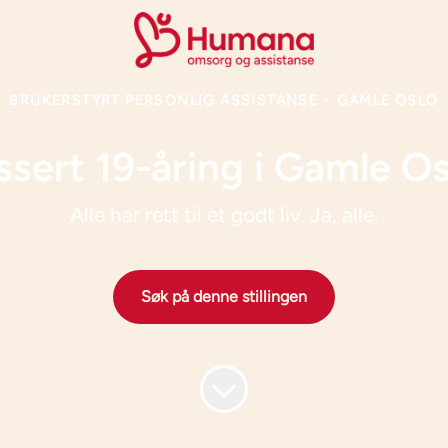
BRUKERSTYRT PERSONLIG ASSISTANSE
·
GAMLE OSLO
ssert 19-åring i Gamle Os
Alle har rett til et godt liv. Ja, alle.
Søk på denne stillingen