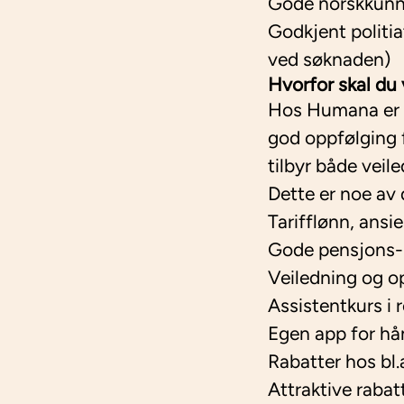
Gode norskkunns
Godkjent politia
ved søknaden)
Hvorfor skal d
Hos Humana er du
god oppfølging f
tilbyr både veile
Dette er noe av 
Tarifflønn, ansi
Gode pensjons- 
Veiledning og o
Assistentkurs i
Egen app for hå
Rabatter hos b
Attraktive rab