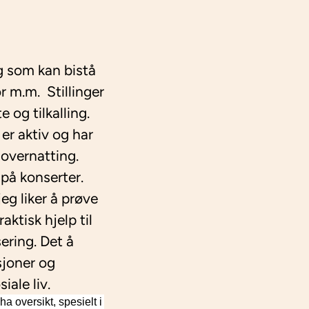
g som kan bistå
r m.m. Stillinger
 og tilkalling.
er aktiv og har
 overnatting.
 på konserter.
eg liker å prøve
ktisk hjelp til
sering. Det å
sjoner og
iale liv.
a oversikt, spesielt i