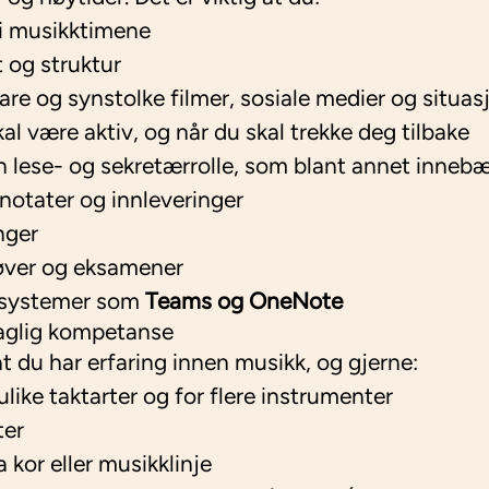
i musikktimene
 og struktur
rklare og synstolke filmer, sosiale medier og situas
kal være aktiv, og når du skal trekke deg tilbake
n lese- og sekretærrolle, som blant annet innebæ
gnotater og innleveringer
nger
øver og eksamener
e systemer som
Teams og OneNote
aglig kompetanse
at du har erfaring innen musikk, og gjerne:
ulike taktarter og for flere instrumenter
ter
 kor eller musikklinje