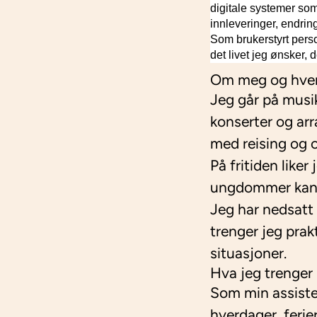
digitale systemer som
innleveringer, endrin
Som brukerstyrt pers
det livet jeg ønsker, 
Om meg og hve
Jeg går på musik
konserter og arr
med reising og 
På fritiden like
ungdommer kan pl
Jeg har nedsatt 
trenger jeg prak
situasjoner.
Hva jeg trenger h
Som min assistent
hverdager, ferier