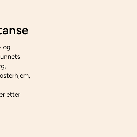
tanse
- og
funnets
rg,
fosterhjem,
er etter