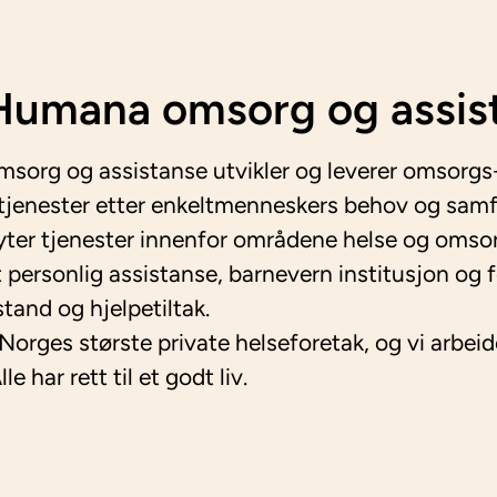
umana omsorg og assis
org og assistanse utvikler og leverer omsorgs
tjenester etter enkeltmenneskers behov og sam
 yter tjenester innenfor områdene helse og omso
t personlig assistanse, barnevern institusjon og 
stand og hjelpetiltak.
 Norges største private helseforetak, og vi arbeid
le har rett til et godt liv.