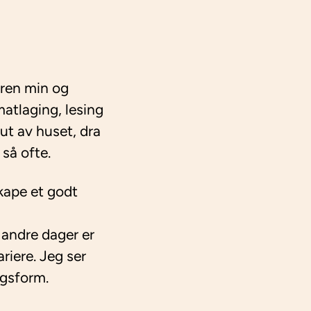
ren min og
matlaging, lesing
ut av huset, dra
 så ofte.
skape et godt
 andre dager er
riere. Jeg ser
agsform.