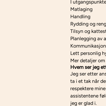
I utgangspunktet
Matlaging
Handling
Rydding og reng
Tilsyn og kattest
Planlegging av a
Kommunikasjon
Lett personlig 
Mer detaljer om 
Hvem ser jeg et
Jeg ser etter ans
ta i et tak når 
respektere mine 
assistentene fø
jeg er glad i.