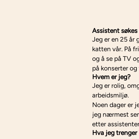
Assistent søkes 
Jeg er en 25 å
katten vår. På f
og å se på TV og
på konserter og t
Hvem er jeg?
Jeg er rolig, om
arbeidsmiljø.
Noen dager er je
jeg nærmest seng
etter assistente
Hva jeg trenger