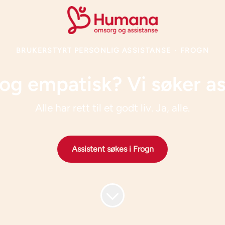
BRUKERSTYRT PERSONLIG ASSISTANSE
·
FROGN
g og empatisk? Vi søker as
Alle har rett til et godt liv. Ja, alle.
Assistent søkes i Frogn