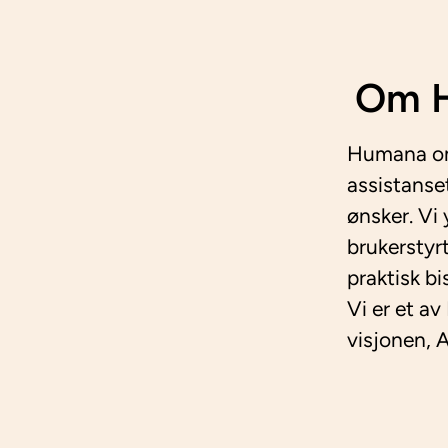
Om H
Humana oms
assistanse
ønsker. Vi
brukerstyr
praktisk bi
Vi er et av
visjonen, Al